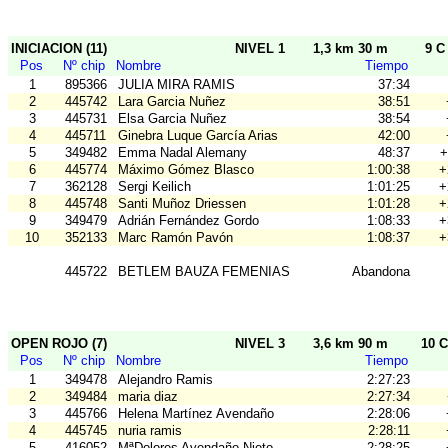
INICIACION (11)
NIVEL 1
1,3 km 30 m
9 C
Pos
Nº chip
Nombre
Tiempo
1
895366
JULIA MIRA RAMIS
37:34
2
445742
Lara Garcia Nuñez
38:51
3
445731
Elsa Garcia Nuñez
38:54
4
445711
Ginebra Luque García Arias
42:00
5
349482
Emma Nadal Alemany
48:37
+
6
445774
Máximo Gómez Blasco
1:00:38
+
7
362128
Sergi Keilich
1:01:25
+
8
445748
Santi Muñoz Driessen
1:01:28
+
9
349479
Adrián Fernández Gordo
1:08:33
+
10
352133
Marc Ramón Pavón
1:08:37
+
445722
BETLEM BAUZA FEMENIAS
Abandona
OPEN ROJO (7)
NIVEL 3
3,6 km 90 m
10 C
Pos
Nº chip
Nombre
Tiempo
1
349478
Alejandro Ramis
2:27:23
2
349484
maria diaz
2:27:34
3
445766
Helena Martínez Avendaño
2:28:06
4
445745
nuria ramis
2:28:11
5
416052
MªDolores Avendaño Nieto
2:28:25