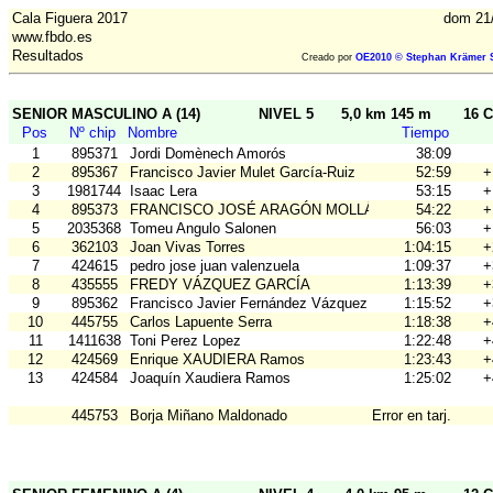
Cala Figuera 2017
dom 21
www.fbdo.es
Resultados
Creado por
OE2010 © Stephan Krämer S
SENIOR MASCULINO A (14)
NIVEL 5
5,0 km 145 m
16 C
Pos
Nº chip
Nombre
Tiempo
1
895371
Jordi Domènech Amorós
38:09
2
895367
Francisco Javier Mulet García-Ruiz
52:59
+
3
1981744
Isaac Lera
53:15
+
4
895373
FRANCISCO JOSÉ ARAGÓN MOLLÁ
54:22
+
5
2035368
Tomeu Angulo Salonen
56:03
+
6
362103
Joan Vivas Torres
1:04:15
+
7
424615
pedro jose juan valenzuela
1:09:37
+
8
435555
FREDY VÁZQUEZ GARCÍA
1:13:39
+
9
895362
Francisco Javier Fernández Vázquez
1:15:52
+
10
445755
Carlos Lapuente Serra
1:18:38
+
11
1411638
Toni Perez Lopez
1:22:48
+
12
424569
Enrique XAUDIERA Ramos
1:23:43
+
13
424584
Joaquín Xaudiera Ramos
1:25:02
+
445753
Borja Miñano Maldonado
Error en tarj.