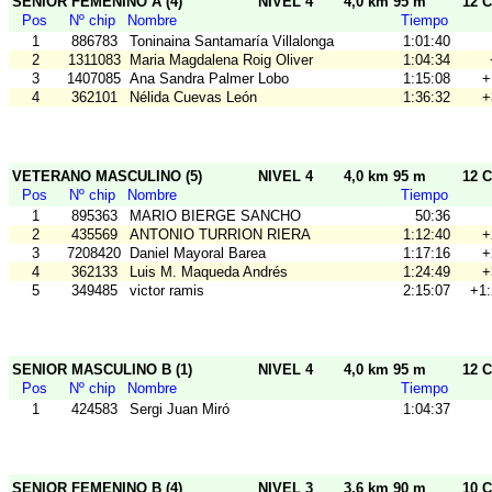
SENIOR FEMENINO A (4)
NIVEL 4
4,0 km 95 m
12 C
Pos
Nº chip
Nombre
Tiempo
1
886783
Toninaina Santamaría Villalonga
1:01:40
2
1311083
Maria Magdalena Roig Oliver
1:04:34
3
1407085
Ana Sandra Palmer Lobo
1:15:08
+
4
362101
Nélida Cuevas León
1:36:32
+
VETERANO MASCULINO (5)
NIVEL 4
4,0 km 95 m
12 C
Pos
Nº chip
Nombre
Tiempo
1
895363
MARIO BIERGE SANCHO
50:36
2
435569
ANTONIO TURRION RIERA
1:12:40
+
3
7208420
Daniel Mayoral Barea
1:17:16
+
4
362133
Luis M. Maqueda Andrés
1:24:49
+
5
349485
victor ramis
2:15:07
+1:
SENIOR MASCULINO B (1)
NIVEL 4
4,0 km 95 m
12 C
Pos
Nº chip
Nombre
Tiempo
1
424583
Sergi Juan Miró
1:04:37
SENIOR FEMENINO B (4)
NIVEL 3
3,6 km 90 m
10 C