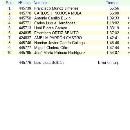
Pos
Nº chip
Nombre
Tiempo
1
445739
Francisco Muñoz Jiménez
55:56
2
445770
CARLOS HINOJOSA MULA
56:09
3
445750
Antonio Carrillo ELkin
1:09:33
+
4
445771
Carlos Luque Hernández
1:18:02
+
5
445713
Unai Elorza Garayo
1:33:19
+
6
424835
Francisco ORTIZ BENITO
1:37:02
+
7
424837
AMELIA PARRÓN CASTRO
1:42:41
+
8
445746
Narciso Javier García Gallego
1:46:46
+
9
445777
Miguel Cladera Cifre
1:47:44
+
10
445765
José María Patricio Rodríguez
1:54:07
+
445776
Luis Llera Beltrán
Error en tarj.