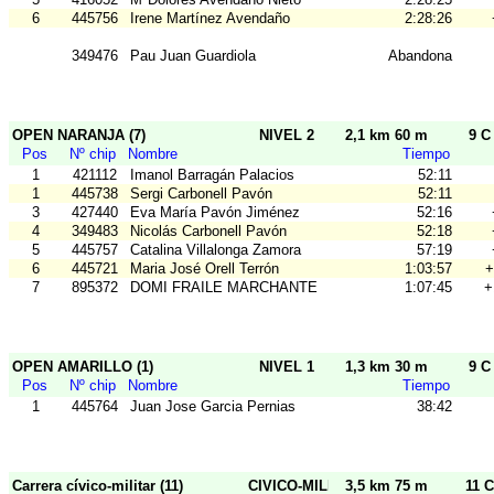
6
445756
Irene Martínez Avendaño
2:28:26
349476
Pau Juan Guardiola
Abandona
OPEN NARANJA (7)
NIVEL 2
2,1 km 60 m
9 C
Pos
Nº chip
Nombre
Tiempo
1
421112
Imanol Barragán Palacios
52:11
1
445738
Sergi Carbonell Pavón
52:11
3
427440
Eva María Pavón Jiménez
52:16
4
349483
Nicolás Carbonell Pavón
52:18
5
445757
Catalina Villalonga Zamora
57:19
6
445721
Maria José Orell Terrón
1:03:57
+
7
895372
DOMI FRAILE MARCHANTE
1:07:45
+
OPEN AMARILLO (1)
NIVEL 1
1,3 km 30 m
9 C
Pos
Nº chip
Nombre
Tiempo
1
445764
Juan Jose Garcia Pernias
38:42
Carrera cívico-militar (11)
CIVICO-MILITAR
3,5 km 75 m
11 C