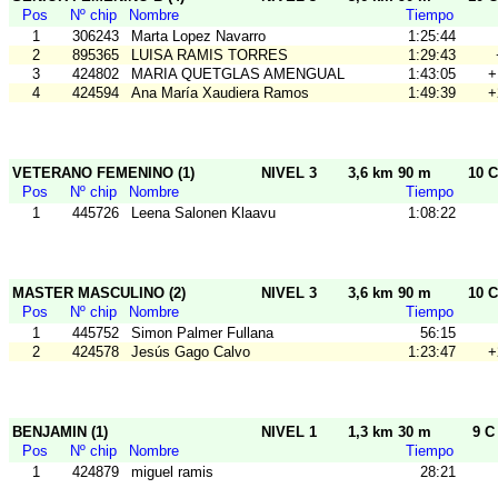
Pos
Nº chip
Nombre
Tiempo
1
306243
Marta Lopez Navarro
1:25:44
2
895365
LUISA RAMIS TORRES
1:29:43
3
424802
MARIA QUETGLAS AMENGUAL
1:43:05
+
4
424594
Ana María Xaudiera Ramos
1:49:39
+
VETERANO FEMENINO (1)
NIVEL 3
3,6 km 90 m
10 C
Pos
Nº chip
Nombre
Tiempo
1
445726
Leena Salonen Klaavu
1:08:22
MASTER MASCULINO (2)
NIVEL 3
3,6 km 90 m
10 C
Pos
Nº chip
Nombre
Tiempo
1
445752
Simon Palmer Fullana
56:15
2
424578
Jesús Gago Calvo
1:23:47
+
BENJAMIN (1)
NIVEL 1
1,3 km 30 m
9 C
Pos
Nº chip
Nombre
Tiempo
1
424879
miguel ramis
28:21