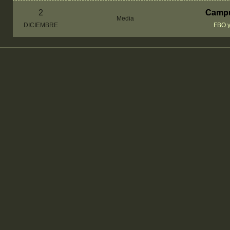
2
Campu
Media
DICIEMBRE
FBO y