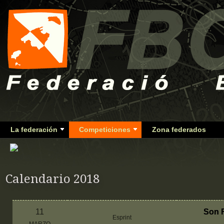
La federación
Competiciones
Zona federados
Calendario 2018
11
Son F
Esprint