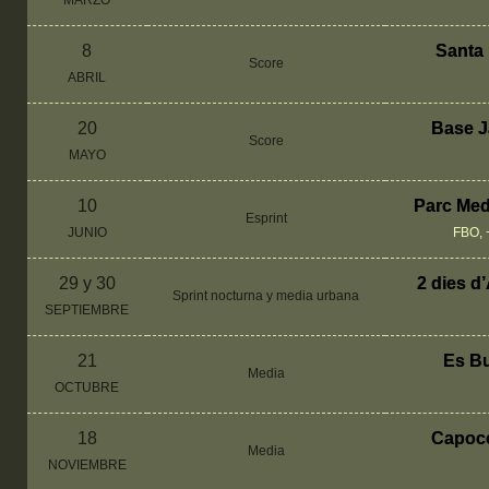
MARZO
8
Santa 
Score
ABRIL
20
Base J
Score
MAYO
10
Parc Medi
Esprint
JUNIO
FBO, +
29 y 30
2 dies d
Sprint nocturna y media urbana
SEPTIEMBRE
21
Es Bu
Media
OCTUBRE
18
Capoco
Media
NOVIEMBRE