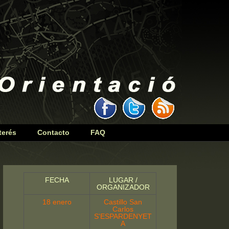
terés
Contacto
FAQ
FECHA
LUGAR /
ORGANIZADOR
18 enero
Castillo San
Carlos
S'ESPARDENYET
A