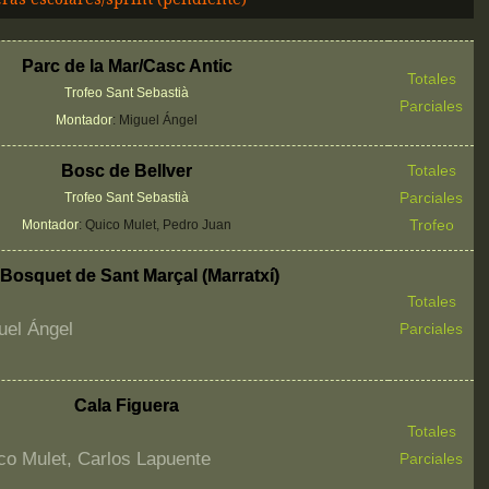
Parc de la Mar/Casc Antic
Totales
Trofeo Sant Sebastià
Parciales
Montador
: Miguel Ángel
Bosc de Bellver
Totales
Parciales
Trofeo Sant Sebastià
Trofeo
Montador
: Quico Mulet, Pedro Juan
Bosquet de Sant Marçal (Marratxí)
Totales
uel Ángel
Parciales
Cala Figuera
Totales
co Mulet, Carlos Lapuente
Parciales