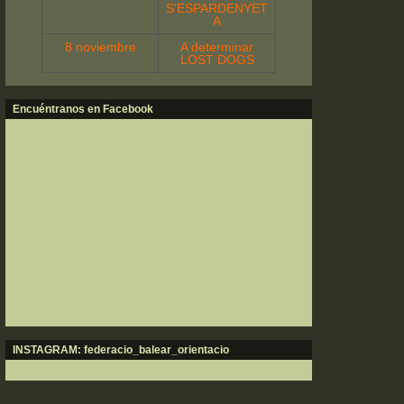
S'ESPARDENYET
A
8 noviembre
A determinar
LOST DOGS
Encuéntranos en Facebook
INSTAGRAM: federacio_balear_orientacio