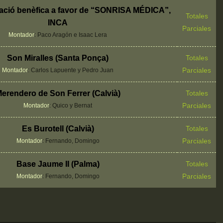
tació benèfica a favor de “SONRISA MÉDICA”,
Totales
INCA
Parciales
Montador
: Paco Aragón e Isaac Lera
Son Miralles (Santa Ponça)
Totales
Parciales
Montador
: Carlos Lapuente y Pedro Juan
erendero de Son Ferrer (Calvià)
Totales
Parciales
Montador
: Quico y Bernat
Es Burotell (Calvià)
Totales
Parciales
Montador
: Fernando, Domingo
Base Jaume II (Palma)
Totales
Parciales
Montador
: Fernando, Domingo