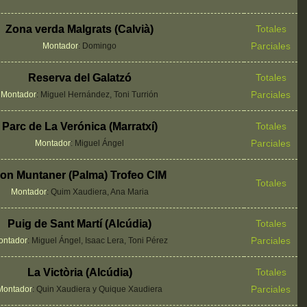
Zona verda Malgrats (Calvià)
Totales
Parciales
Montador
: Domingo
Reserva del Galatzó
Totales
Parciales
Montador
: Miguel Hernández, Toni Turrión
Parc de La Verónica (Marratxí)
Totales
Parciales
Montador
: Miguel Ángel
on Muntaner (Palma) Trofeo CIM
Totales
Montador
: Quim Xaudiera, Ana Maria
Puig de Sant Martí (Alcúdia)
Totales
Parciales
ontador
: Miguel Ángel, Isaac Lera, Toni Pérez
La Victòria (Alcúdia)
Totales
Parciales
Montador
: Quin Xaudiera y Quique Xaudiera