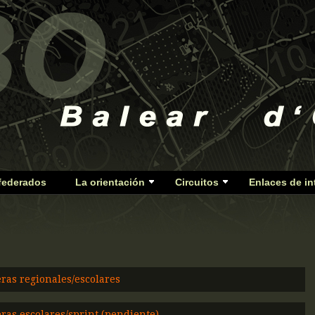
federados
La orientación
Circuitos
Enlaces de in
eras regionales/escolares
eras escolares/sprint (pendiente)