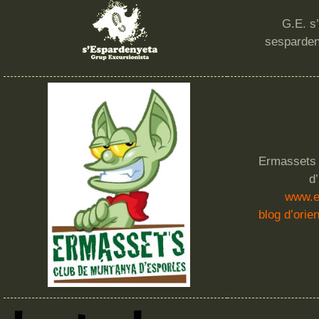
G.E. s
sesparde
Ermassets
d
www.e
blog d’orie