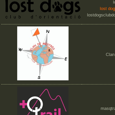
l
lost do
lostdogsclubd
Clan
masqtr