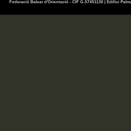
Federació Balear d'Orientació - CIF G-57451130 | Edifici Palm