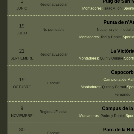
1
Puig de San M
Regional/Escolar
JUNIO
Montadores:
Isaac y Toni
SportI
Punta de n’A
19
No puntuable
Nocturna y en modalid
JULIO
Montadores:
Toni y Daniel
SportI
21
La Victòri
Regional/Escolar
SEPTIEMBRE
Montadores:
Quin y Quique
Sport
Capocorb
19
Campionat de Mal
Escolar
OCTUBRE
Montadores:
Quico y Bernat
Spor
Fernando
9
Campus de la
Regional/Escolar
NOVIEMBRE
Montadores:
Pedro y Daniel
Spor
30
Parc de la Ri
Escolar