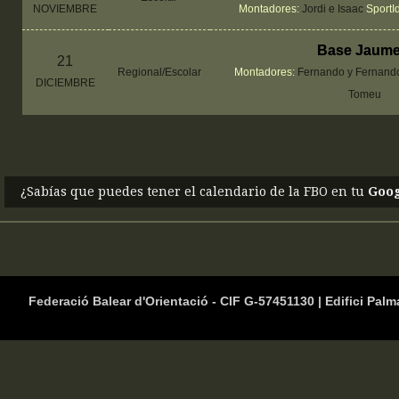
NOVIEMBRE
Montadores:
Jordi e Isaac
SportI
Base Jaume 
21
Regional/Escolar
Montadores:
Fernando y Fernan
DICIEMBRE
Tomeu
¿Sabías que puedes tener el calendario de la FBO en tu
Goog
Federació Balear d'Orientació - CIF G-57451130 | Edifici Palm