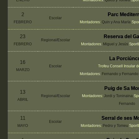
ENERO
Montadores:
Quico y Tomeu
Spor
2
Parc Mediter
Escolar
FEBRERO
Montadores:
Quin y Ana María
Spor
23
Reserva del Ga
Regional/Escolar
FEBRERO
Montadores:
Miguel y Jesús
Sport
La Porciúnc
16
Escolar
Trofeu Consell Insular d
MARZO
Montadores:
Fernando y Fernand
Puig de Sa Mo
13
Regional/Escolar
Montadores:
Jordi y Toninaina
Spo
ABRIL
Fernando
11
Serral de ses 
Escolar
MAYO
Montadores:
Pedro y Tomeu
Sport