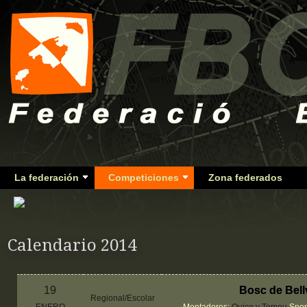
La federación
Competiciones
Zona federados
Calendario 2014
19
Bosc de Bell
Regional/Escolar