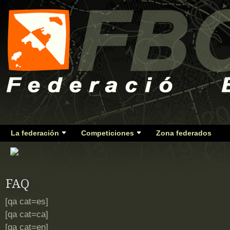
La federación
Competiciones
Zona federados
FAQ
[qa cat=es]
[qa cat=ca]
[qa cat=en]