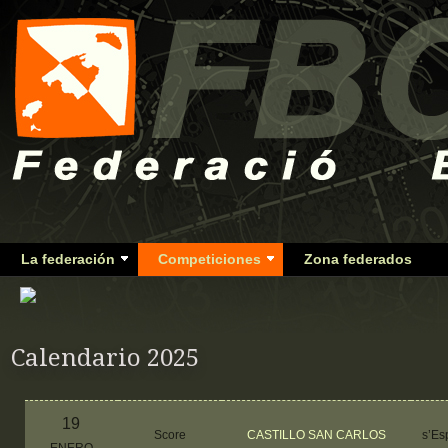
La federación
Competiciones
Zona federados
Calendario 2025
19
Score
CASTILLO SAN CARLOS
s’Es