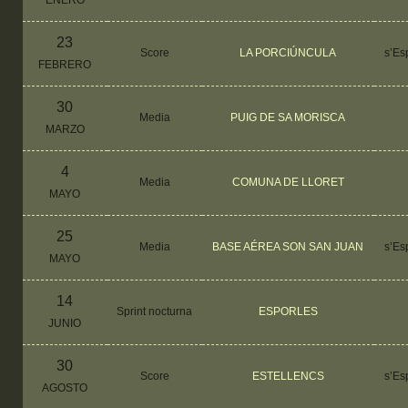
ENERO
23
Score
LA PORCIÚNCULA
s’Es
FEBRERO
30
Media
PUIG DE SA MORISCA
MARZO
4
Media
COMUNA DE LLORET
MAYO
25
Media
BASE AÉREA SON SAN JUAN
s’Es
MAYO
14
Sprint nocturna
ESPORLES
JUNIO
30
Score
ESTELLENCS
s’Es
AGOSTO