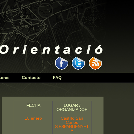
terés
Contacto
FAQ
FECHA
LUGAR /
ORGANIZADOR
18 enero
Castillo San
Carlos
S'ESPARDENYET
A