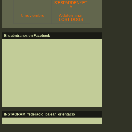
S'ESPARDENYET
A
8 noviembre
A determinar
LOST DOGS
Encuéntranos en Facebook
INSTAGRAM: federacio_balear_orientacio