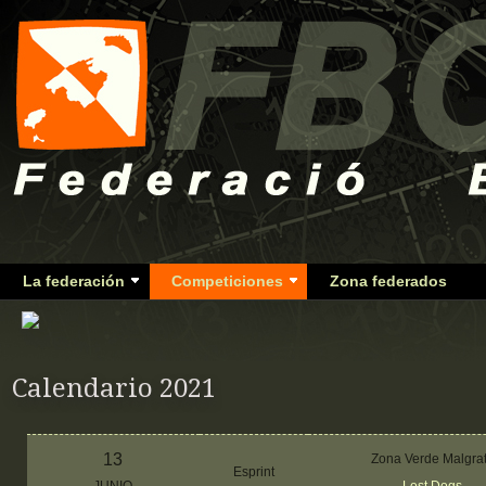
La federación
Competiciones
Zona federados
Calendario 2021
13
Zona Verde Malgra
Esprint