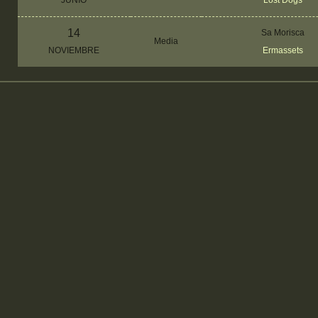
JUNIO
Lost Dogs
14
Sa Morisca
Media
NOVIEMBRE
Ermassets