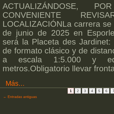
ACTUALIZÁNDOSE, 
CONVENIENTE REVIS
LOCALIZACIÓNLa carrera se c
de junio de 2025 en Esporle
será la Placeta des Jardine
de formato clásico y de distan
a escala 1:5.000 y equ
metros.Obligatorio llevar fronta
Más...
1
2
3
4
5
6
←
Entradas antiguas