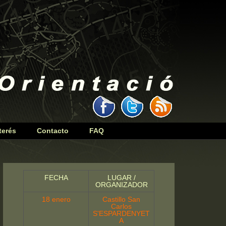
terés
Contacto
FAQ
FECHA
LUGAR /
ORGANIZADOR
18 enero
Castillo San
Carlos
S'ESPARDENYET
A