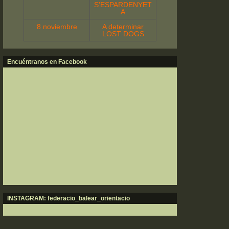
S'ESPARDENYET
A
8 noviembre
A determinar
LOST DOGS
Encuéntranos en Facebook
INSTAGRAM: federacio_balear_orientacio