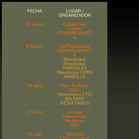
FECHA
LUGAR /
ORGANIZADOR
18 enero
Castillo San
Carlos
S'ESPARDENYET
A
8 marzo
La Porciuncula
S'ESPARDENYET
A
Resultados
Resultados
PARCIALES
Resultados OPEN
AMARILLO
19 abril
Parc Sa Riera
FBO
Información CTO
BALEARS
RESULTADOS
17 junio
Jornada
Intercentros
Escolares
FBO
25 julio
Nocturna
Comuna Lloret