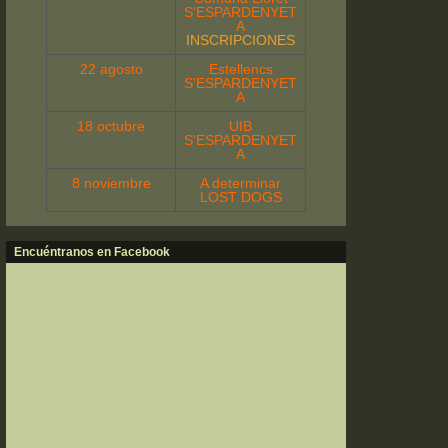
S'ESPARDENYET
A
INSCRIPCIONES
22 agosto
Estellencs
S'ESPARDENYET
A
18 octubre
UIB
S'ESPARDENYET
A
8 noviembre
A determinar
LOST DOGS
Encuéntranos en Facebook