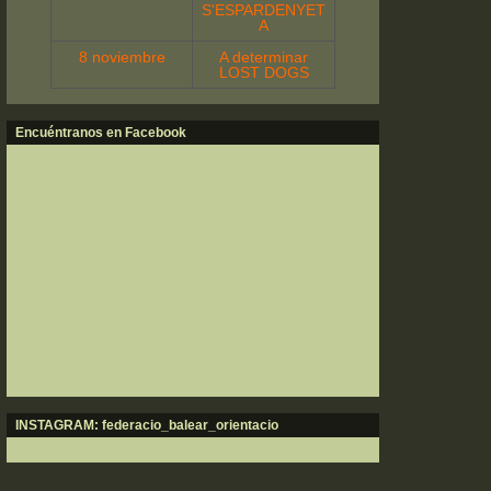
S'ESPARDENYET
A
8 noviembre
A determinar
LOST DOGS
Encuéntranos en Facebook
INSTAGRAM: federacio_balear_orientacio