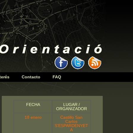
terés
Contacto
FAQ
FECHA
LUGAR /
ORGANIZADOR
18 enero
Castillo San
Carlos
S'ESPARDENYET
A