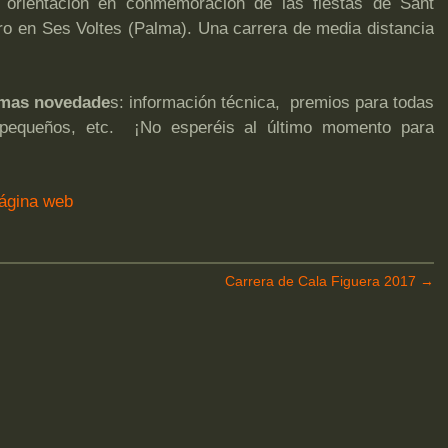
 orientación en conmemoración de las fiestas de Sant
ro en Ses Voltes (Palma). Una carrera de media distancia
timas novedade
s: información técnica, premios para todas
s pequeños, etc. ¡No esperéis al último momento para
ágina web
Carrera de Cala Figuera 2017
→