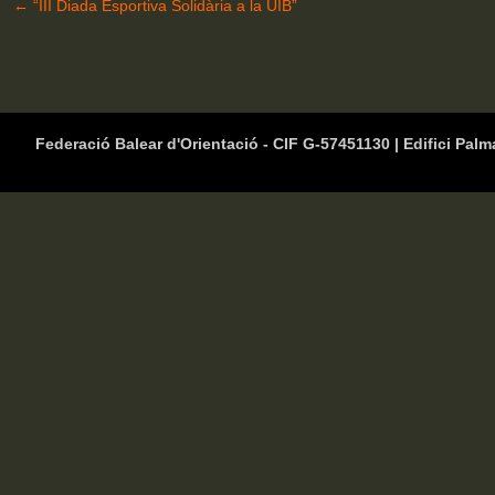
←
“III Diada Esportiva Solidària a la UIB”
Federació Balear d'Orientació - CIF G-57451130 | Edifici Palm