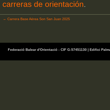
carreras de orientación
.
←
Carrera Base Aérea Son San Juan 2025
Federació Balear d'Orientació - CIF G-57451130 | Edifici Palm