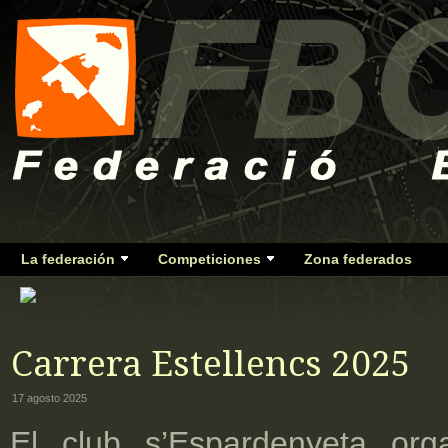
La federación
Competiciones
Zona federados
Carrera Estellencs 2025
17 agosto 2025
El club s’Espardenyeta org